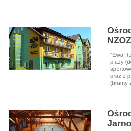
Ośrod
NZOZ
"Ewa" to
plaży (d
sportowo
oraz z 
(bramy 
Ośro
Jarno