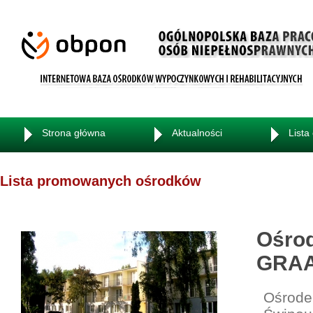
Strona główna
Aktualności
Lista
Lista promowanych ośrodków
Ośrod
GRA
Ośrodek