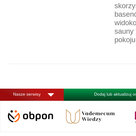
skorzy
basenó
widoko
sauny 
pokoju
Nasze serwisy
Dodaj lub aktualizuj 