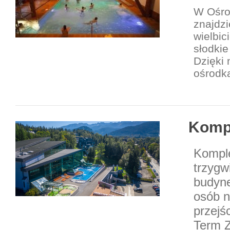
W Ośro
znajdzi
wielbic
słodkie
Dzięki
ośrodk
Komp
Kompl
trzygw
budyne
osób n
przejś
Term Z