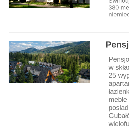
Świnou
380 me
niemiec
Pensj
Pensjo
w skła
25 wyg
aparta
łazien
meble 
posiad
Gubałó
wielof