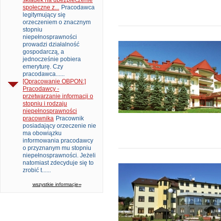
składek na ubezpieczenie
społeczne z...
Pracodawca
legitymujący się
orzeczeniem o znacznym
stopniu
niepełnosprawności
prowadzi działalność
gospodarczą, a
jednocześnie pobiera
emeryturę. Czy
pracodawca......
[Opracowanie OBPON:]
Pracodawcy -
przetwarzanie informacji o
stopniu i rodzaju
niepełnosprawności
pracownika
Pracownik
posiadający orzeczenie nie
ma obowiązku
informowania pracodawcy
o przyznanym mu stopniu
niepełnosprawności. Jeżeli
natomiast zdecyduje się to
zrobić t......
wszystkie informacje
››