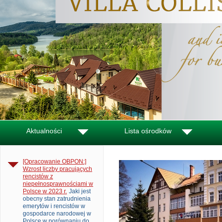
Aktualności
Lista ośrodków
[Opracowanie OBPON:]
Wzrost liczby pracujących
rencistów z
niepełnosprawnościami w
Polsce w 2023 r.
Jaki jest
obecny stan zatrudnienia
emerytów i rencistów w
gospodarce narodowej w
Polsce w porównaniu do