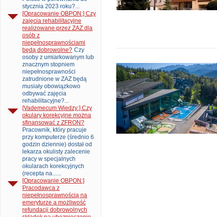
stycznia 2023 roku?...
[Opracowanie OBPON:] Czy
zajęcia rehabilitacyjne
realizowane przez ZAZ dla
osób z
niepełnosprawnościami
będą dobrowolne?
Czy
osoby z umiarkowanym lub
znacznym stopniem
niepełnosprawności
zatrudnione w ZAZ będą
musiały obowiązkowo
odbywać zajęcia
rehabilitacyjne?...
[Vademecum Wiedzy:] Czy
okulary korekcyjne można
sfinansować z ZFRON?
Pracownik, który pracuje
przy komputerze (średnio 6
godzin dziennie) dostał od
lekarza okulisty zalecenie
pracy w specjalnych
okularach korekcyjnych
(recepta na......
[Opracowanie OBPON:]
Pracodawca z
niepełnosprawnością na
emeryturze a możliwość
refundacji dobrowolnych