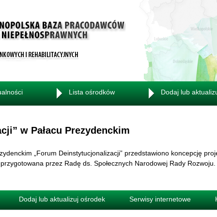
ualności
Lista ośrodków
Dodaj lub aktualiz
acji” w Pałacu Prezydenckim
denckim „Forum Deinstytucjonalizacji” przedstawiono koncepcję projek
ła przygotowana przez Radę ds. Społecznych Narodowej Rady Rozwoju.
Dodaj lub aktualizuj ośrodek
Serwisy internetowe