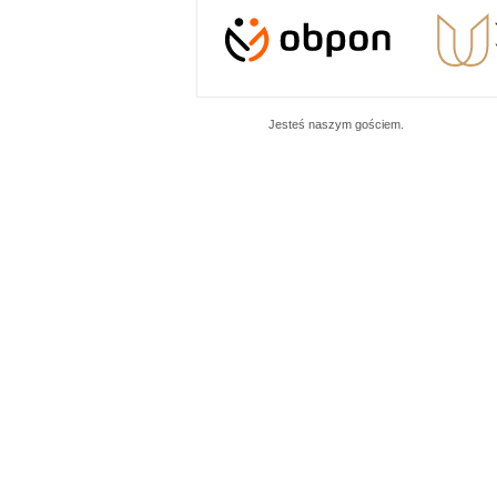
Jesteś naszym
gościem.